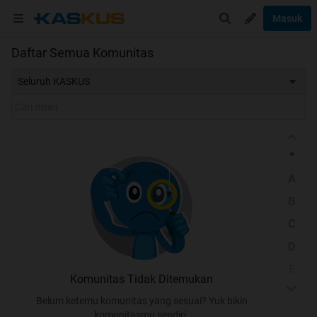
Masuk
Daftar Semua Komunitas
Seluruh KASKUS
*
A
B
C
D
E
Komunitas Tidak Ditemukan
F
Belum ketemu komunitas yang sesuai? Yuk bikin
G
komunitasmu sendiri.