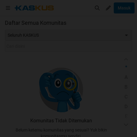
Masuk
Daftar Semua Komunitas
Seluruh KASKUS
*
A
B
C
D
E
Komunitas Tidak Ditemukan
F
Belum ketemu komunitas yang sesuai? Yuk bikin
G
komunitasmu sendiri.