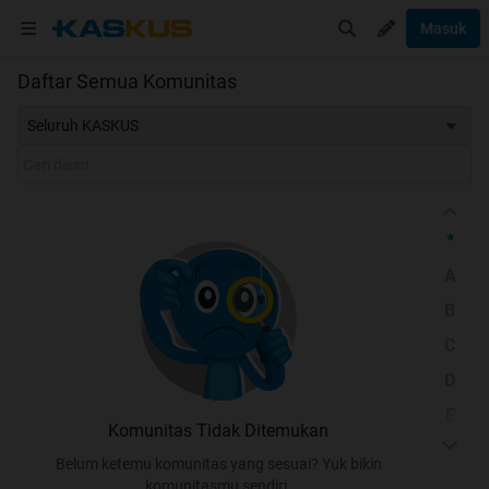
Masuk
Daftar Semua Komunitas
Seluruh KASKUS
*
A
B
C
D
E
Komunitas Tidak Ditemukan
F
Belum ketemu komunitas yang sesuai? Yuk bikin
G
komunitasmu sendiri.