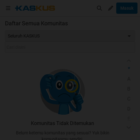
Masuk
Daftar Semua Komunitas
Seluruh KASKUS
*
A
B
C
D
E
Komunitas Tidak Ditemukan
F
Belum ketemu komunitas yang sesuai? Yuk bikin
G
komunitasmu sendiri.