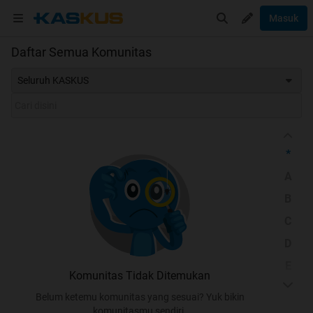
Masuk
Daftar Semua Komunitas
Seluruh KASKUS
*
A
B
C
D
E
Komunitas Tidak Ditemukan
F
Belum ketemu komunitas yang sesuai? Yuk bikin
G
komunitasmu sendiri.