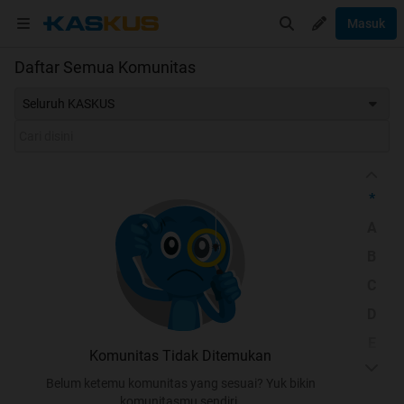
Masuk
Daftar Semua Komunitas
Seluruh KASKUS
*
A
B
C
D
E
Komunitas Tidak Ditemukan
F
Belum ketemu komunitas yang sesuai? Yuk bikin
G
komunitasmu sendiri.