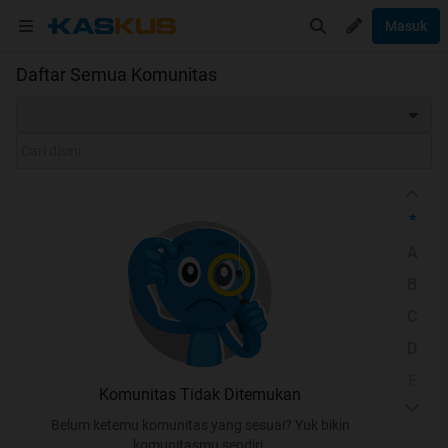
Masuk
Daftar Semua Komunitas
*
A
B
C
D
E
Komunitas Tidak Ditemukan
F
Belum ketemu komunitas yang sesuai? Yuk bikin
G
komunitasmu sendiri.