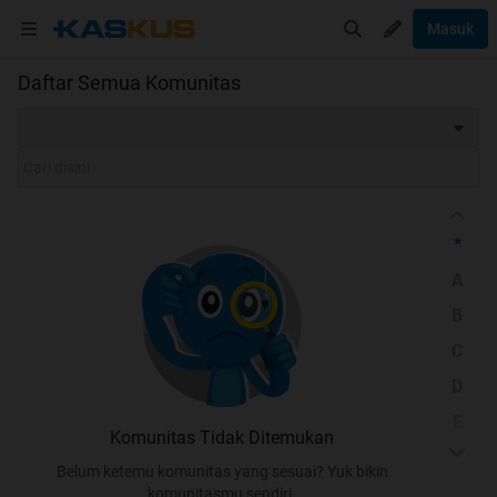
Masuk
Daftar Semua Komunitas
*
A
B
C
D
E
Komunitas Tidak Ditemukan
F
Belum ketemu komunitas yang sesuai? Yuk bikin
G
komunitasmu sendiri.