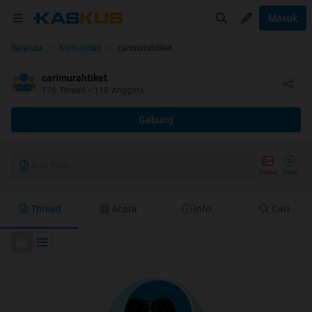
Masuk
Beranda
Komunitas
carimurahtiket
carimurahtiket
176
Thread
•
118
Anggota
Gabung
Buat Post
Gambar
Video
Thread
Acara
Info
Cari