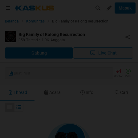
Masuk
Beranda
Komunitas
Big Family of Kalong Resurrection
Big Family of Kalong Resurrection
358
Thread
•
1.9K
Anggota
Gabung
Live Chat
Buat Post
Gambar
Video
Thread
Acara
Info
Cari