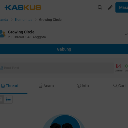
Mas
randa
Komunitas
Growing Circle
Growing Circle
21
Thread
•
48
Anggota
Gabung
Buat Post
Gambar
Vi
Thread
Acara
Info
Cari