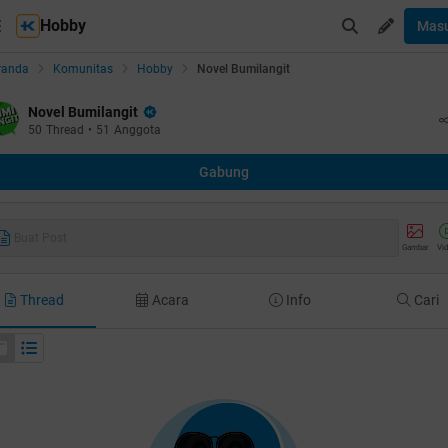
Hobby
Mas
randa
Komunitas
Hobby
Novel Bumilangit
Novel Bumilangit
50
Thread
•
51
Anggota
Gabung
Buat Post
Gambar
Vi
Thread
Acara
Info
Cari