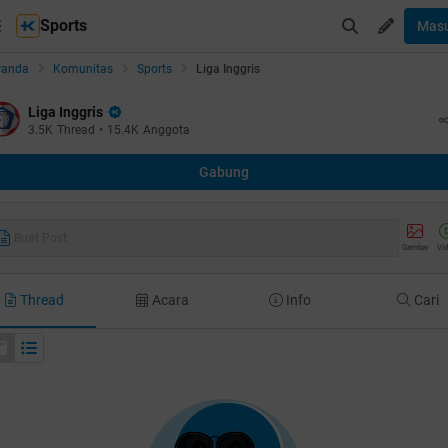
Sports
Mas
randa
Komunitas
Sports
Liga Inggris
Liga Inggris
3.5K
Thread
•
15.4K
Anggota
Gabung
Buat Post
Gambar
Vi
Thread
Acara
Info
Cari