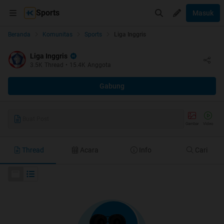
Sports
Masuk
Beranda
Komunitas
Sports
Liga Inggris
Liga Inggris
3.5K
Thread
•
15.4K
Anggota
Gabung
Buat Post
Gambar
Video
Thread
Acara
Info
Cari