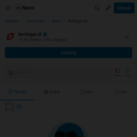
News
Masuk
Beranda
Komunitas
News
Beritagar.id
Beritagar.id
13.5K
Thread
•
895
Anggota
Gabung
Buat Post
Gambar
Video
Thread
Acara
Info
Cari