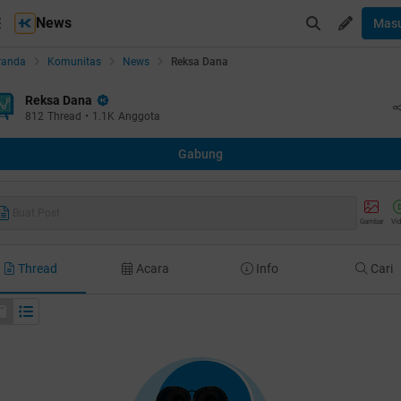
News
Mas
randa
Komunitas
News
Reksa Dana
Reksa Dana
812
Thread
•
1.1K
Anggota
Gabung
Buat Post
Gambar
Vi
Thread
Acara
Info
Cari