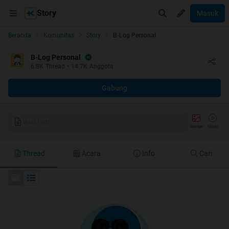
Story
Masuk
Beranda
Komunitas
Story
B-Log Personal
B-Log Personal
6.8K
Thread
•
14.7K
Anggota
Gabung
Buat Post
Gambar
Video
Thread
Acara
Info
Cari