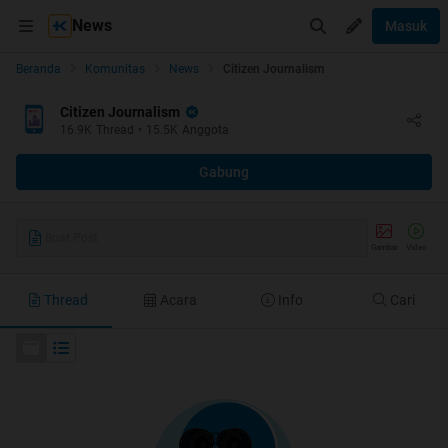
News
Masuk
Beranda
Komunitas
News
Citizen Journalism
Citizen Journalism
16.9K
Thread
•
15.5K
Anggota
Gabung
Buat Post
Gambar
Video
Thread
Acara
Info
Cari