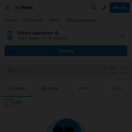
News
Masuk
Beranda
Komunitas
News
Citizen Journalism
Citizen Journalism
16.9K
Thread
•
15.5K
Anggota
Gabung
Buat Post
Gambar
Video
Thread
Acara
Info
Cari