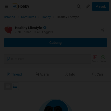
Hobby
Masuk
Beranda
Komunitas
Hobby
Healthy Lifestyle
Healthy Lifestyle
7.7K
Thread
•
3.4K
Anggota
Gabung
Buat Post
Gambar
Video
Thread
Acara
Info
Cari