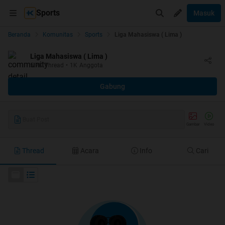
Sports
Masuk
Beranda
Komunitas
Sports
Liga Mahasiswa ( Lima )
Liga Mahasiswa ( Lima )
5.7K
Thread
•
1K
Anggota
Gabung
Buat Post
Gambar
Video
Thread
Acara
Info
Cari