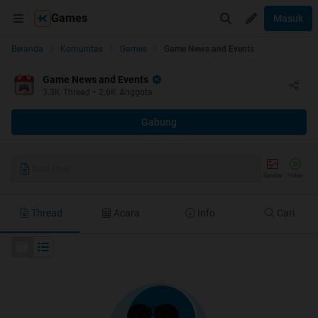
Games
Masuk
Beranda
Komunitas
Games
Game News and Events
Game News and Events
3.3K
Thread
•
2.6K
Anggota
Gabung
Buat Post
Gambar
Video
Thread
Acara
Info
Cari