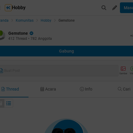
Hobby
Mas
randa
Komunitas
Hobby
Gemstone
Gemstone
412
Thread
•
782
Anggota
Gabung
Buat Post
Gambar
Vi
Thread
Acara
Info
Cari