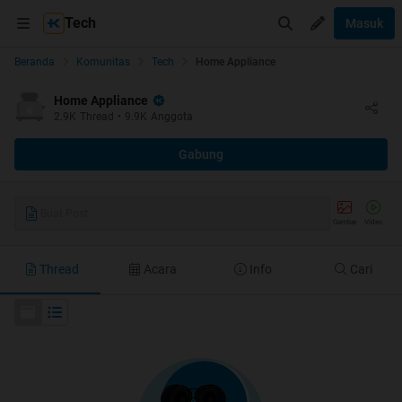
Tech
Masuk
Beranda
Komunitas
Tech
Home Appliance
Home Appliance
2.9K
Thread
•
9.9K
Anggota
Gabung
Buat Post
Gambar
Video
Thread
Acara
Info
Cari