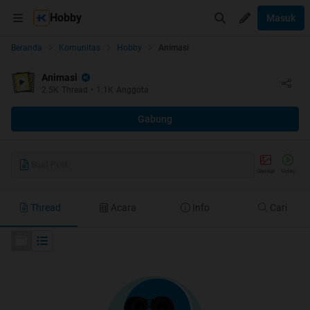
Hobby
Masuk
Beranda
Komunitas
Hobby
Animasi
Animasi
2.5K
Thread
•
1.1K
Anggota
Gabung
Buat Post
Gambar
Video
Thread
Acara
Info
Cari