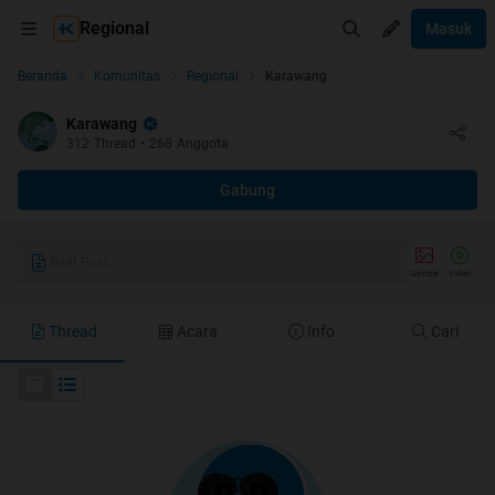
Regional
Masuk
Beranda
Komunitas
Regional
Karawang
Karawang
312
Thread
•
268
Anggota
Gabung
Buat Post
Gambar
Video
Thread
Acara
Info
Cari