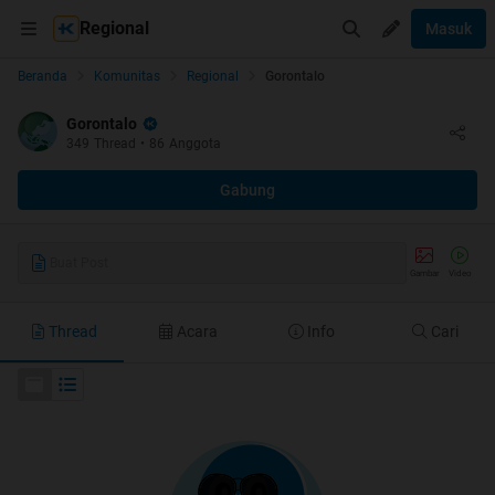
Regional
Masuk
Beranda
Komunitas
Regional
Gorontalo
Gorontalo
349
Thread
•
86
Anggota
Gabung
Buat Post
Gambar
Video
Thread
Acara
Info
Cari