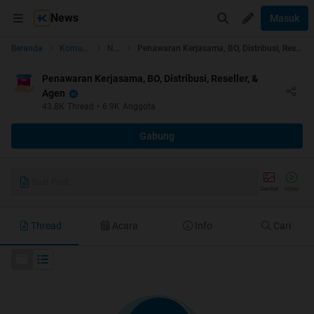
News
Masuk
Beranda
Komunitas
News
Penawaran Kerjasama, BO, Distribusi, Reseller, & Agen
Penawaran Kerjasama, BO, Distribusi, Reseller, &
Agen
43.8K
Thread
•
6.9K
Anggota
Gabung
Buat Post
Gambar
Video
Thread
Acara
Info
Cari