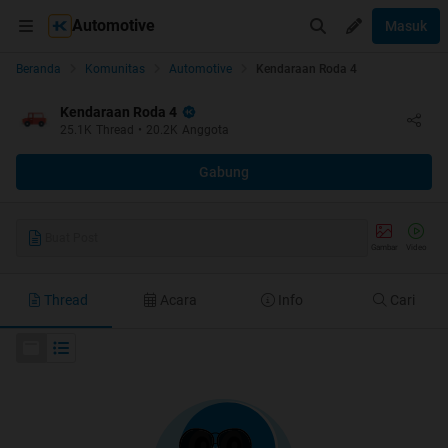
Automotive
Masuk
Beranda
Komunitas
Automotive
Kendaraan Roda 4
Kendaraan Roda 4
25.1K
Thread
•
20.2K
Anggota
Gabung
Buat Post
Gambar
Video
Thread
Acara
Info
Cari