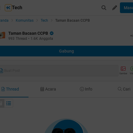
Tech
Mas
randa
Komunitas
Tech
Taman Bacaan CCPB
Taman Bacaan CCPB
993
Thread
•
1.6K
Anggota
Gabung
Buat Post
Gambar
Vi
Thread
Acara
Info
Cari