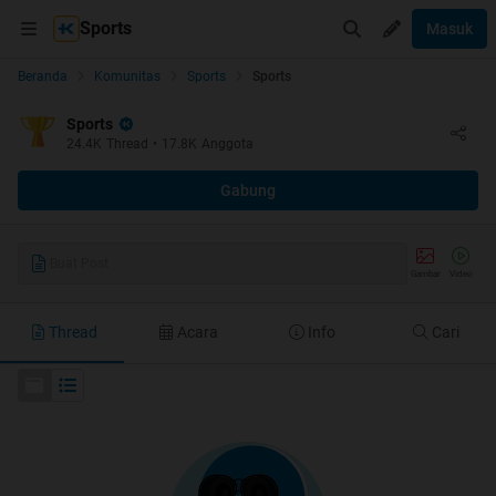
Sports
Masuk
Beranda
Komunitas
Sports
Sports
Sports
24.4K
Thread
•
17.8K
Anggota
Gabung
Buat Post
Gambar
Video
Thread
Acara
Info
Cari