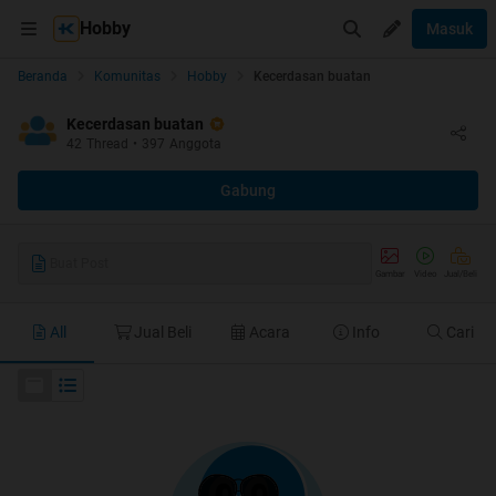
Hobby
Masuk
Beranda
Komunitas
Hobby
Kecerdasan buatan
Kecerdasan buatan
42
Thread
•
397
Anggota
Gabung
Buat Post
Gambar
Video
Jual/Beli
All
Jual Beli
Acara
Info
Cari