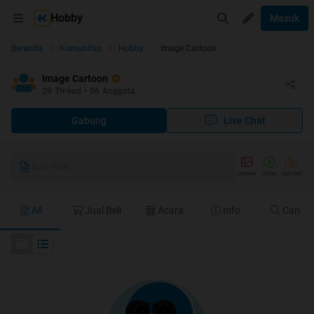
Hobby
Masuk
Beranda
Komunitas
Hobby
Image Cartoon
Image Cartoon
29
Thread
•
56
Anggota
Gabung
Live Chat
Buat Post
Gambar
Video
Jual/Beli
All
Jual Beli
Acara
Info
Cari