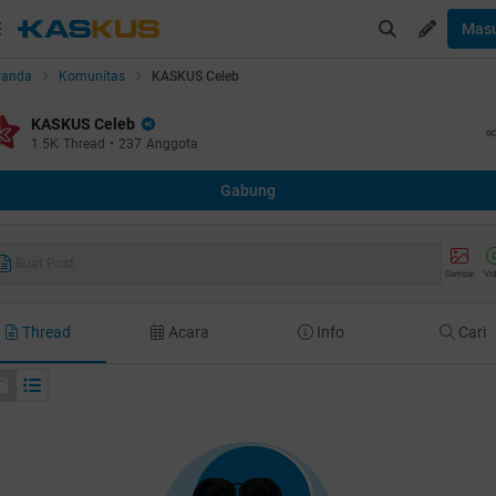
Mas
randa
Komunitas
KASKUS Celeb
KASKUS Celeb
1.5K
Thread
•
237
Anggota
Gabung
Buat Post
Gambar
Vi
Thread
Acara
Info
Cari