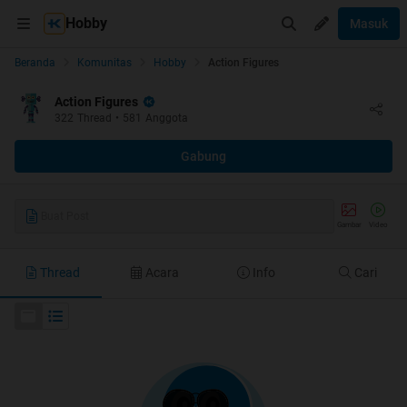
Hobby
Masuk
Beranda
Komunitas
Hobby
Action Figures
Action Figures
322
Thread
•
581
Anggota
Gabung
Buat Post
Gambar
Video
Thread
Acara
Info
Cari