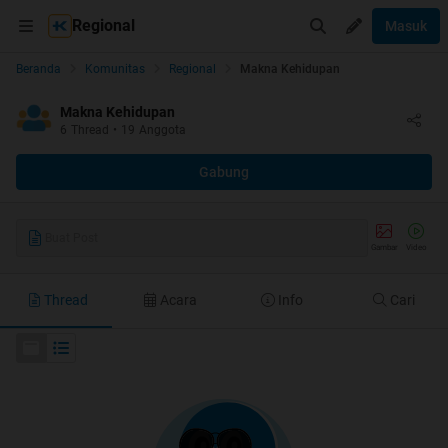
Regional
Masuk
Beranda
Komunitas
Regional
Makna Kehidupan
Makna Kehidupan
6
Thread
•
19
Anggota
Gabung
Buat Post
Gambar
Video
Thread
Acara
Info
Cari