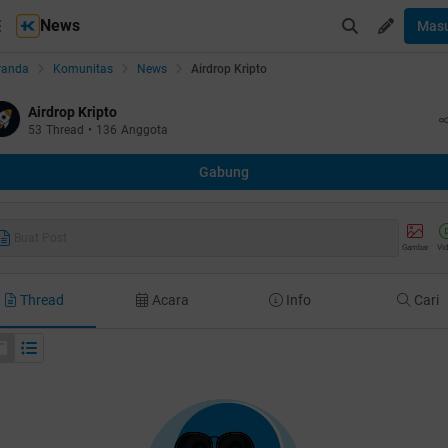
News
Mas
randa
Komunitas
News
Airdrop Kripto
Airdrop Kripto
53
Thread
•
136
Anggota
Gabung
Buat Post
Gambar
Vi
Thread
Acara
Info
Cari