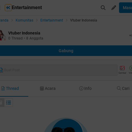
Entertainment
Mas
randa
Komunitas
Entertainment
Vtuber Indonesia
Vtuber Indonesia
0
Thread
•
8
Anggota
Gabung
Buat Post
Gambar
Vi
Thread
Acara
Info
Cari