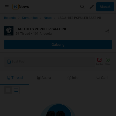
News
Masuk
Beranda
Komunitas
News
LAGU HITS POPULER SAAT INI
LAGU HITS POPULER SAAT INI
29
Thread
•
101
Anggota
Gabung
Buat Post
Gambar
Video
Thread
Acara
Info
Cari