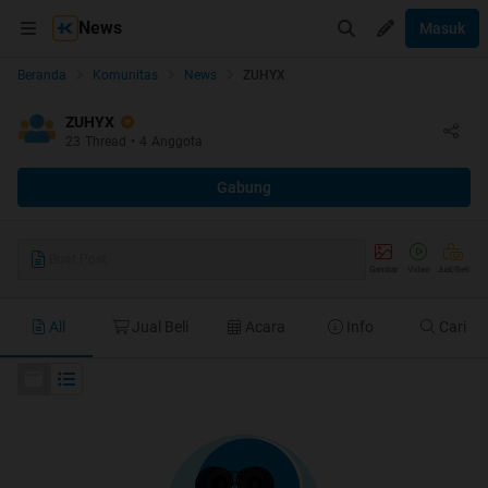
News
Masuk
Beranda
Komunitas
News
ZUHYX
ZUHYX
23
Thread
•
4
Anggota
Gabung
Buat Post
Gambar
Video
Jual/Beli
All
Jual Beli
Acara
Info
Cari