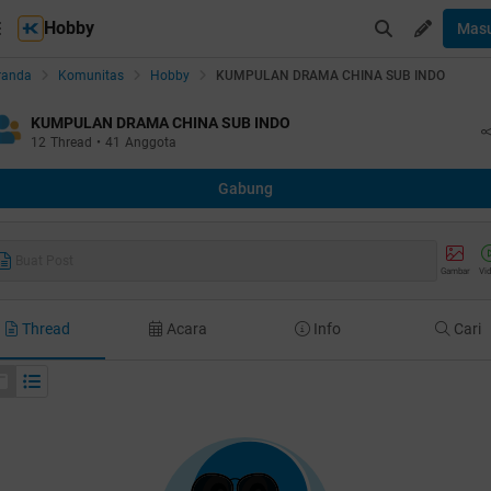
Hobby
Mas
randa
Komunitas
Hobby
KUMPULAN DRAMA CHINA SUB INDO
KUMPULAN DRAMA CHINA SUB INDO
12
Thread
•
41
Anggota
Gabung
Buat Post
Gambar
Vi
Thread
Acara
Info
Cari