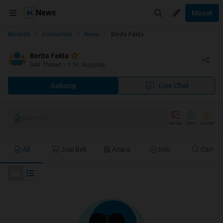
News
Masuk
Beranda
Komunitas
News
Berita Fakta
Berita Fakta
348
Thread
•
1.1K
Anggota
Gabung
Live Chat
Buat Post
Gambar
Video
Jual/Beli
All
Jual Beli
Acara
Info
Cari