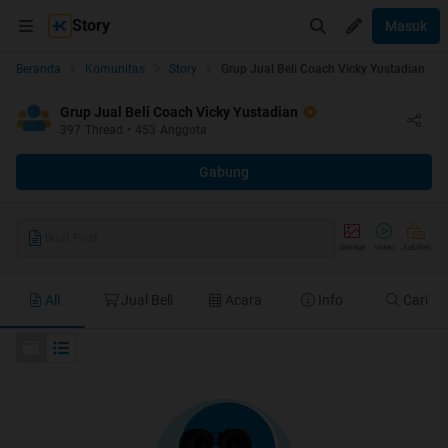
Story
Masuk
Beranda
Komunitas
Story
Grup Jual Beli Coach Vicky Yustadian
Grup Jual Beli Coach Vicky Yustadian
397
Thread
•
453
Anggota
Gabung
Buat Post
Gambar
Video
Jual/Beli
All
Jual Beli
Acara
Info
Cari