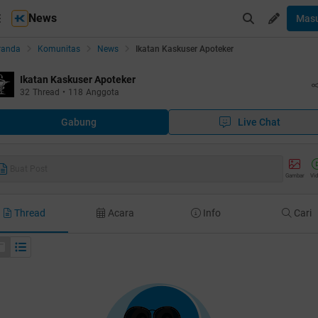
News
Mas
randa
Komunitas
News
Ikatan Kaskuser Apoteker
Ikatan Kaskuser Apoteker
32
Thread
•
118
Anggota
Gabung
Live Chat
Buat Post
Gambar
Vi
Thread
Acara
Info
Cari