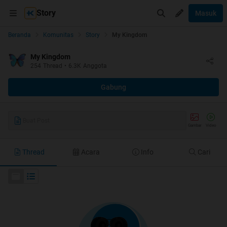
Story
Masuk
Beranda
Komunitas
Story
My Kingdom
My Kingdom
254
Thread
•
6.3K
Anggota
Gabung
Buat Post
Gambar
Video
Thread
Acara
Info
Cari