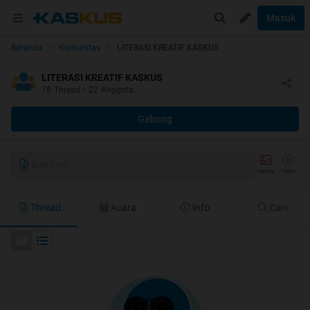
Masuk
Beranda
Komunitas
LITERASI KREATIF KASKUS
LITERASI KREATIF KASKUS
18
Thread
•
22
Anggota
Gabung
Buat Post
Gambar
Video
Thread
Acara
Info
Cari