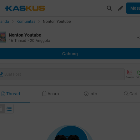
Mas
randa
Komunitas
Nonton Youtube
Nonton Youtube
16
Thread
•
20
Anggota
Gabung
Buat Post
Gambar
Vi
Thread
Acara
Info
Cari