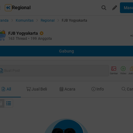
Regional
Mas
randa
Komunitas
Regional
FJB Yogyakarta
FJB Yogyakarta
163
Thread
•
199
Anggota
Gabung
Buat Post
Gambar
Video
Jual
All
Jual Beli
Acara
Info
Car