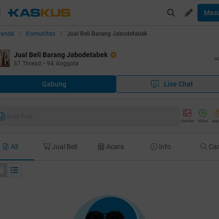
Mas
randa
Komunitas
Jual Beli Barang Jabodetabek
Jual Beli Barang Jabodetabek
37
Thread
•
94
Anggota
Gabung
Live Chat
Buat Post
Gambar
Video
Jual
All
Jual Beli
Acara
Info
Car