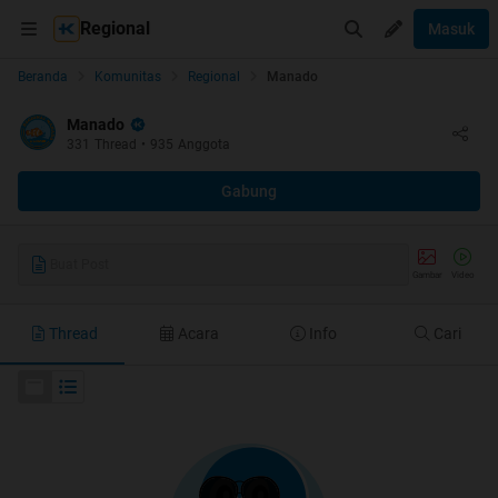
Regional
Masuk
Beranda
Komunitas
Regional
Manado
Manado
331
Thread
•
935
Anggota
Gabung
Buat Post
Gambar
Video
Thread
Acara
Info
Cari